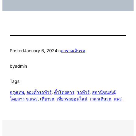
Posted
January 6, 2024
in
ตารางเดินรถ
by
admin
Tags:
กรุงเทพ
, 
จองตั๋วรถทัวร์
, 
ตั๋วโดยสาร
, 
รถทัวร์
, 
สถานีขนส่งผู้
โดยสาร จ.แพร่
, 
เที่ยวรถ
, 
เที่ยวรถออนไลน์
, 
เวลาเดินรถ
, 
แพร่