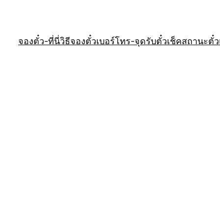
จองตั๋ว-ที่นี่
วิธีจองตั๋ว
เบอร์โทร-จุดรับตั๋ว
เช็คสถานะตั๋ว